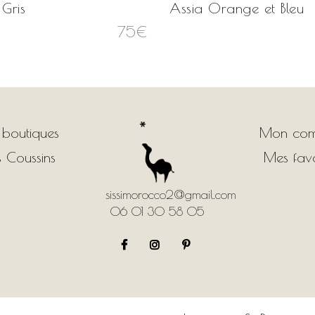
 Gris
Assia Orange et Bleu
75
€
 boutiques
Mon com
 Coussins
Mes favo
sissimorocco2@gmail.com
06 01 30 58 05