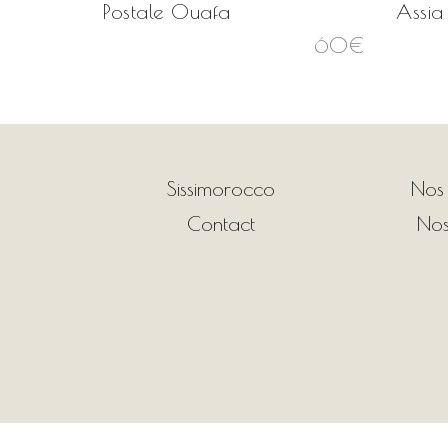
Postale Ouafa
Assia
60
€
Sissimorocco
Nos
Contact
Nos