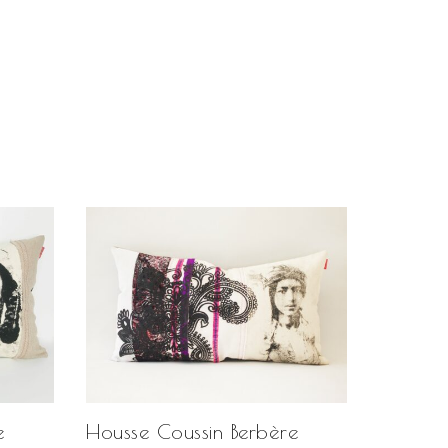
Housse Coussin Berbère
e
Housse 