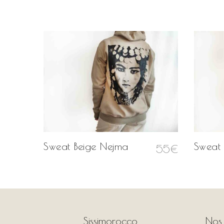
Sweat Beige Nejma
Sweat 
55
€
Sissimorocco
Nos