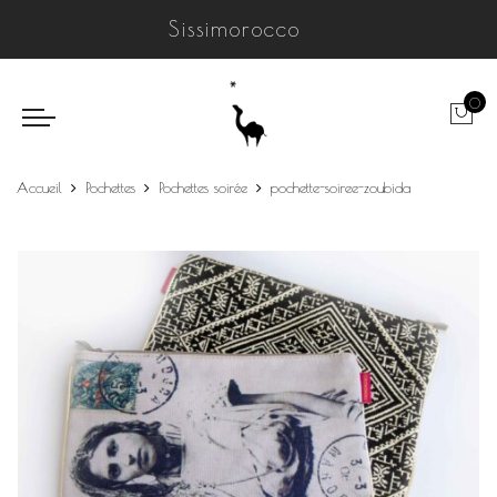
Sissimorocco
0
Accueil
Pochettes
Pochettes soirée
pochette-soiree-zoubida