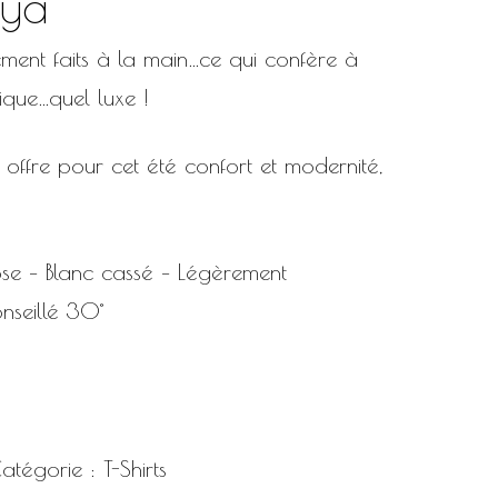
tya
rement faits à la main…ce qui confère à
que…quel luxe !
offre pour cet été confort et modernité,
se – Blanc cassé – Légèrement
nseillé 30°
atégorie :
T-Shirts