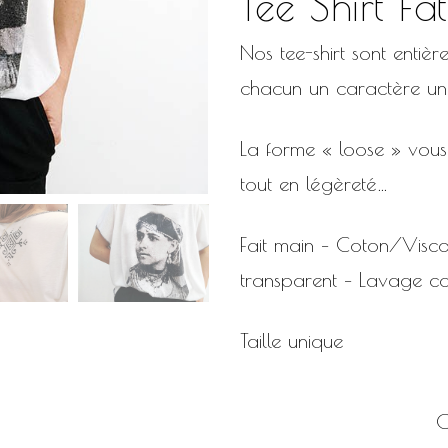
Tee Shirt Fa
Nos tee-shirt sont entiè
chacun un caractère uni
La forme « loose » vous 
tout en légèreté…
Fait main – Coton/Visco
transparent – Lavage co
Taille unique
C