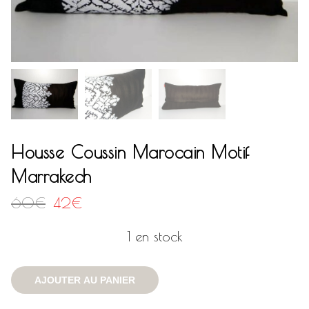
Housse Coussin Marocain Motif
Marrakech
Le
Le
60
€
42
€
prix
prix
initial
actuel
1 en stock
était :
est :
60€.
42€.
AJOUTER AU PANIER