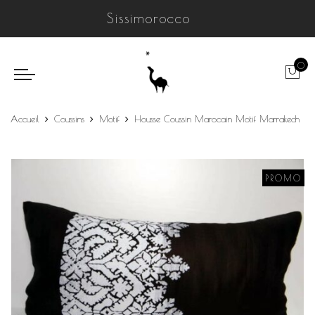
Sissimorocco
0
Accueil
Coussins
Motif
Housse Coussin Marocain Motif Marrakech
PROMO