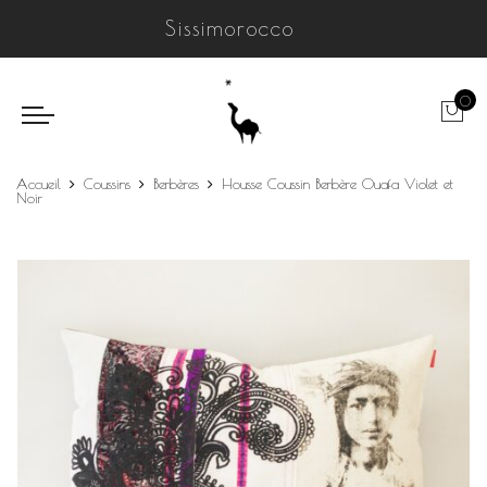
Sissimorocco
0
Accueil
Coussins
Berbères
Housse Coussin Berbère Ouafa Violet et
Noir