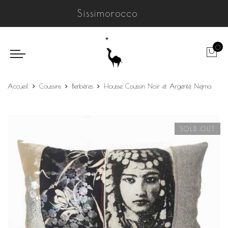
Sissimorocco
0
Accueil
Coussins
Berbères
Housse Coussin Noir et Argenté Nejma
SOLD OUT