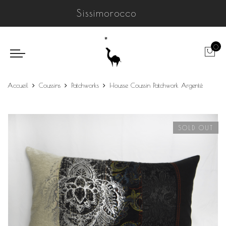
Sissimorocco
0
Accueil
Coussins
Patchworks
Housse Coussin Patchwork Argenté
SOLD OUT