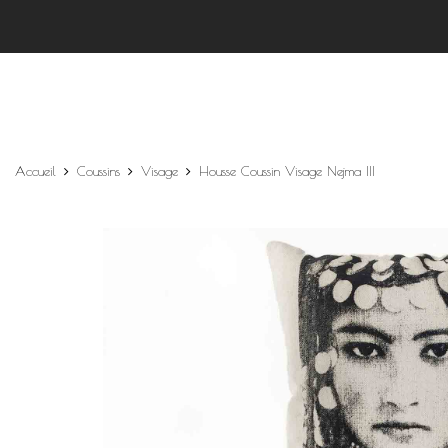
Accueil
Coussins
Visage
Housse Coussin Visage Nejma III