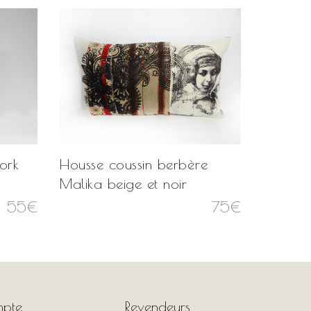
ork
Housse coussin berbère
Housse
Malika beige et noir
Motif F
L
55
€
75
€
60
€
p
i
é
pte
Revendeurs