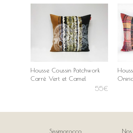
ere
Housse Coussin Patchwork
Houss
u
Carré Vert et Camel
Oniri
75
€
55
€
Sissimorocco
Nos