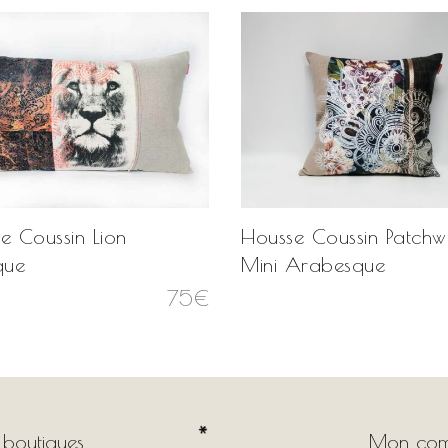
e Coussin Lion
Housse Coussin Patchw
que
Mini Arabesque
75
€
 boutiques
Mon com