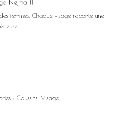
ge Nejma III
es femmes. Chaque visage raconte une
térieuse…
ries :
Coussins
,
Visage