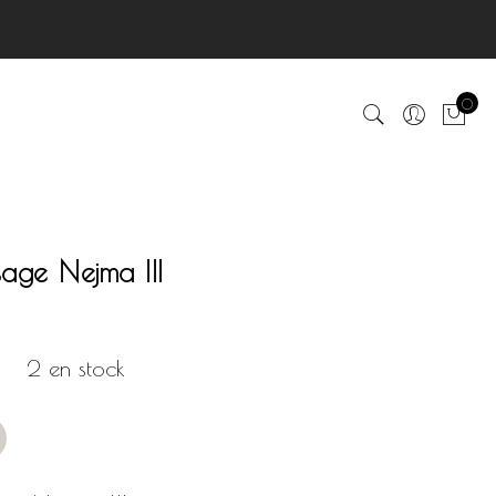
0
age Nejma III
2 en stock