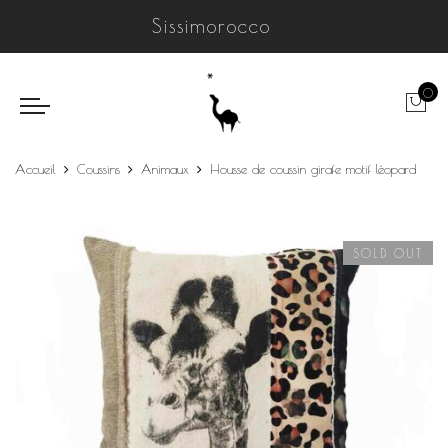
Sissimorocco
0
Accueil
Coussins
Animaux
Housse de coussin girafe motif léopard
SOLD OUT