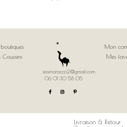
 boutiques
Mon com
 Coussins
Mes favo
sissimorocco2@gmail.com
06 01 30 58 05
Livraison & Retour