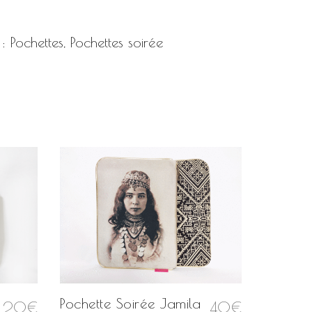
 :
Pochettes
,
Pochettes soirée
e
Pochette Soirée Jamila
Pochett
20
€
40
€