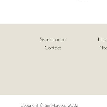
Sissimorocco
Nos
Contact
Nos
Copyright ©
SissiMorocco 2022