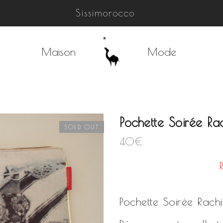
Sissimorocco
Maison
Mode
Pochette Soirée Ra
SOLD OUT
40
€
Pochette Soirée Rach