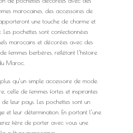
ion de pochettes décorées avec des
mmes marocaines, des accessoires de
apporteront une touche de charme et
. Les pochettes sont confectionnées
onnels marocains et décorées avec des
de femmes berbères, reflétant l’histoire
 du Maroc.
 plus qu’un simple accessoire de mode.
ire, celle de femmes fortes et inspirantes
e de leur pays. Les pochettes sont un
et leur détermination. En portant l’une
serez fière de porter avec vous une
e la culture marocaines.