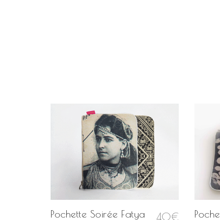
fa
Pochette Soirée Fatya
Poche
40
€
40
€