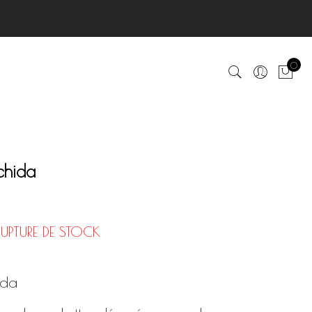
0
chida
RUPTURE DE STOCK
ida